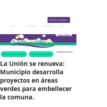
Contacto
REPORTE CIUDADANO
Pagos Online
Fiscalización Tránsito
Ordenanza Acoso Callejero
Concejos Municipales
La Unión se renueva:
Municipio desarrolla
proyectos en áreas
verdes para embellecer
la comuna.