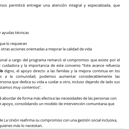
os permitirá entregar una atención integral y especializada, que 
 y ayudas técnicas
 que lo requieran
e otras acciones orientadas a mejorar la calidad de vida
esional a cargo del programa remarcó el compromiso que existe por el 
uidadora y la importancia de este convenio “Este avance refuerza 
do 
digno, el apoyo directo a las familias y la mejora continua en los 
mos a la comunidad, podemos aumentar considerablemente las 
sona que dedica su vida a cuidar a otro, incluso dejando de lado sus 
 estamos muy contentos”.
á abordar de forma más efectiva las necesidades de las personas con 
de apoyo, consolidando un modelo de intervención comunitaria que 
 de La Unión reafirma su compromiso con una gestión social inclusiva, 
quienes más lo necesitan.