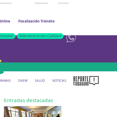
Online
Fiscalización Tránsito
Contacto
icipales
Ordenanza Acoso Callejero
ORAMAS
DAEM
SALUD
NOTICIAS
Entradas destacadas