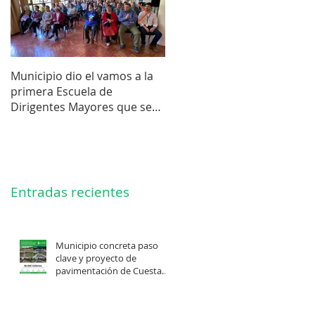
Municipio dio el vamos a la
Concejo Municipal aprobó l
primera Escuela de
compra de terreno para el
Dirigentes Mayores que se
futuro estadio de la liga de
realiza en La Unión.
Los Barrios.
Entradas recientes
Municipio concreta paso
clave y proyecto de
pavimentación de Cuesta
Felis Quechu inicia su
cuenta regresiva.