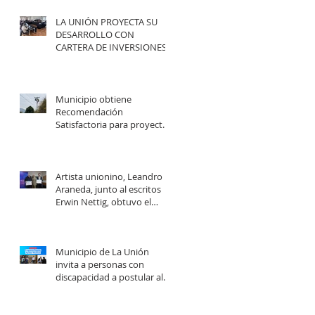
LA UNIÓN PROYECTA SU
DESARROLLO CON
CARTERA DE INVERSIONES
POR MÁS DE $20 MIL
MILLONES.
Municipio obtiene
Recomendación
Satisfactoria para proyecto
de electrificación rural que
beneficiará a 103 familias en
distintos sectores rurales de
la comuna.
Artista unionino, Leandro
Araneda, junto al escritos
Erwin Nettig, obtuvo el
premio regional de las Artes
y las Culturas 2025.
Municipio de La Unión
invita a personas con
discapacidad a postular al
Programa de Ayudas
Técnicas SENADIS 2026.