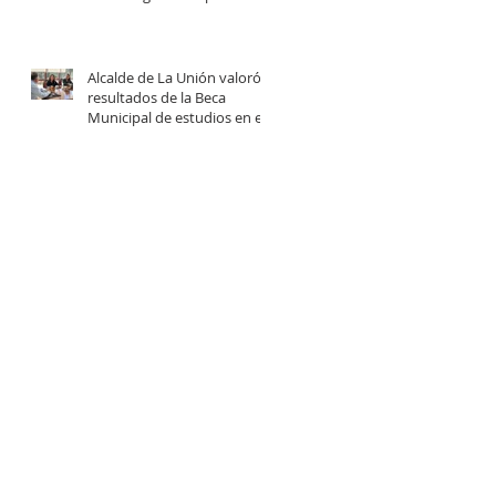
centro comunitario de
cuidados en la Provincia del
Ranco.
Alcalde de La Unión valoró
resultados de la Beca
Municipal de estudios en el
extranjero tras reunión con
estudiantes beneficiadas