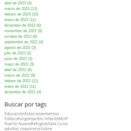
abril de 2023
(4)
4 entradas
marzo de 2023
(13)
13 entradas
febrero de 2023
(10)
10 entradas
enero de 2023
(11)
11 entradas
diciembre de 2022
(6)
6 entradas
noviembre de 2022
(9)
9 entradas
octubre de 2022
(6)
6 entradas
septiembre de 2022
(4)
4 entradas
agosto de 2022
(3)
3 entradas
julio de 2022
(5)
5 entradas
junio de 2022
(3)
3 entradas
mayo de 2022
(3)
3 entradas
abril de 2022
(4)
4 entradas
marzo de 2022
(9)
9 entradas
febrero de 2022
(11)
11 entradas
enero de 2022
(11)
11 entradas
diciembre de 2021
(4)
4 entradas
Buscar por tags
Educación
Estacionamientos
Folleco
Furgón
Jardín Infantil
MOP
Puerto Nuevo
Refugios
Sala Cuna
adultos mayores
octubre