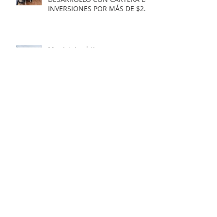
INVERSIONES POR MÁS DE $20
MIL MILLONES.
Municipio obtiene
Recomendación Satisfactoria
para proyecto de electrificación
rural que beneficiará a 103
familias en distintos sectores
rurales de la comuna.
Artista unionino, Leandro
Araneda, junto al escritos Erwin
Nettig, obtuvo el premio
regional de las Artes y las
Culturas 2025.
Municipio de La Unión invita a
personas con discapacidad a
postular al Programa de
Ayudas Técnicas SENADIS 2026.