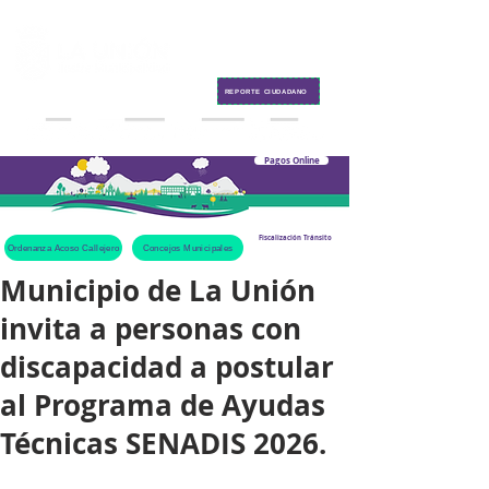
Contacto
REPORTE CIUDADANO
Pagos Online
Fiscalización Tránsito
Ordenanza Acoso Callejero
Concejos Municipales
Municipio de La Unión
invita a personas con
discapacidad a postular
al Programa de Ayudas
Técnicas SENADIS 2026.