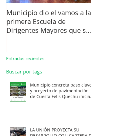
Municipio dio el vamos a la
Concejo Munic
primera Escuela de
la compra de 
Dirigentes Mayores que se
el futuro estad
realiza en La Unión.
de Los Barrios
Entradas recientes
Buscar por tags
Municipio concreta paso clave
y proyecto de pavimentación
de Cuesta Felis Quechu inicia
su cuenta regresiva.
LA UNIÓN PROYECTA SU
DESARROLLO CON CARTERA DE