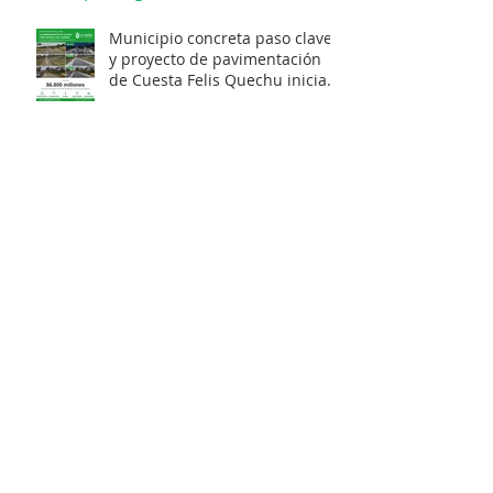
Municipio concreta paso clave
y proyecto de pavimentación
de Cuesta Felis Quechu inicia
su cuenta regresiva.
LA UNIÓN PROYECTA SU
DESARROLLO CON CARTERA DE
INVERSIONES POR MÁS DE $20
MIL MILLONES.
Municipio obtiene
Recomendación Satisfactoria
para proyecto de electrificación
rural que beneficiará a 103
familias en distintos sectores
rurales de la comuna.
Artista unionino, Leandro
Araneda, junto al escritos Erwin