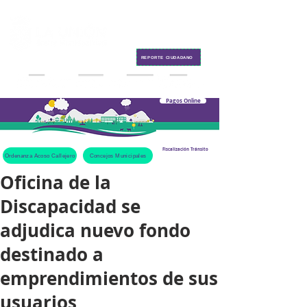
Contacto
REPORTE CIUDADANO
Pagos Online
Fiscalización Tránsito
Ordenanza Acoso Callejero
Concejos Municipales
Oficina de la
Discapacidad se
adjudica nuevo fondo
destinado a
emprendimientos de sus
usuarios