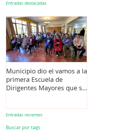
Entradas destacadas
Municipio dio el vamos a la
Concejo Munic
primera Escuela de
la compra de 
Dirigentes Mayores que se
el futuro estad
realiza en La Unión.
de Los Barrios
Entradas recientes
Buscar por tags