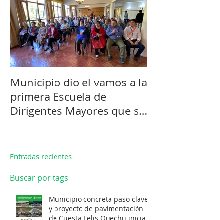
Municipio dio el vamos a la
Concejo Munic
primera Escuela de
la compra de 
Dirigentes Mayores que se
el futuro estad
realiza en La Unión.
de Los Barrios
Entradas recientes
Buscar por tags
Municipio concreta paso clave
y proyecto de pavimentación
de Cuesta Felis Quechu inicia