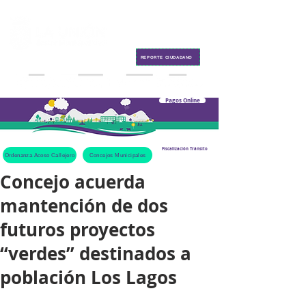
Contacto
REPORTE CIUDADANO
Pagos Online
Fiscalización Tránsito
Ordenanza Acoso Callejero
Concejos Municipales
Concejo acuerda
mantención de dos
futuros proyectos
“verdes” destinados a
población Los Lagos