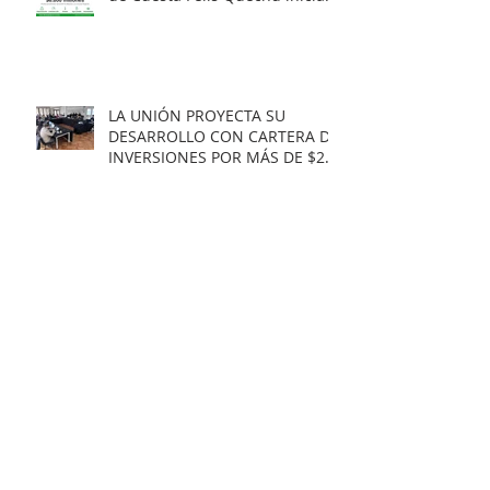
su cuenta regresiva.
LA UNIÓN PROYECTA SU
DESARROLLO CON CARTERA DE
INVERSIONES POR MÁS DE $20
MIL MILLONES.
Municipio obtiene
Recomendación Satisfactoria
para proyecto de electrificación
rural que beneficiará a 103
familias en distintos sectores
rurales de la comuna.
Artista unionino, Leandro
Araneda, junto al escritos Erwin
Nettig, obtuvo el premio
regional de las Artes y las
Culturas 2025.