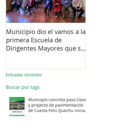
Municipio dio el vamos a la
Concejo Munic
primera Escuela de
la compra de 
Dirigentes Mayores que se
el futuro estad
realiza en La Unión.
de Los Barrios
Entradas recientes
Buscar por tags
Municipio concreta paso clave
y proyecto de pavimentación
de Cuesta Felis Quechu inicia
su cuenta regresiva.