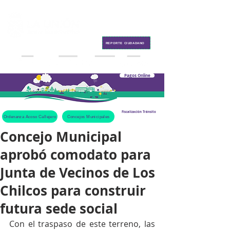
Contacto
REPORTE CIUDADANO
Pagos Online
Fiscalización Tránsito
Ordenanza Acoso Callejero
Concejos Municipales
Concejo Municipal
aprobó comodato para
Junta de Vecinos de Los
Chilcos para construir
futura sede social
Con el traspaso de este terreno, las 