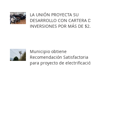
LA UNIÓN PROYECTA SU
DESARROLLO CON CARTERA DE
INVERSIONES POR MÁS DE $20
MIL MILLONES.
Municipio obtiene
Recomendación Satisfactoria
para proyecto de electrificación
rural que beneficiará a 103
familias en distintos sectores
rurales de la comuna.
Artista unionino, Leandro
Araneda, junto al escritos Erwin
Nettig, obtuvo el premio
regional de las Artes y las
Culturas 2025.
Municipio de La Unión invita a
personas con discapacidad a
postular al Programa de