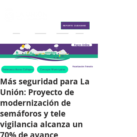
Contacto
REPORTE CIUDADANO
Pagos Online
Fiscalización Tránsito
Ordenanza Acoso Callejero
Concejos Municipales
Más seguridad para La
Unión: Proyecto de
modernización de
semáforos y tele
vigilancia alcanza un
70% de avance