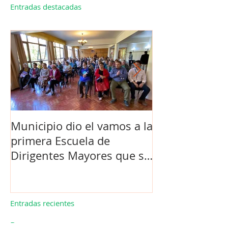
Entradas destacadas
Municipio dio el vamos a la
Concejo Munic
primera Escuela de
la compra de 
Dirigentes Mayores que se
el futuro estad
realiza en La Unión.
de Los Barrios
Entradas recientes
Buscar por tags